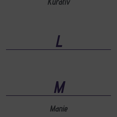
Kurativ
L
M
Manie