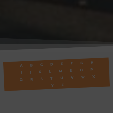
H
G
F
E
D
C
B
A
P
O
N
M
L
K
J
I
X
W
V
U
T
S
R
Q
Z
Y