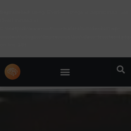
Deprecated
: Using ${var} in strings is deprecated, use
{$var} instead in
C:\inetpub\wwwroot\normaleralsdudenkst\wp-
content\plugins\impressum\inc\class-frontend.php
on line
201