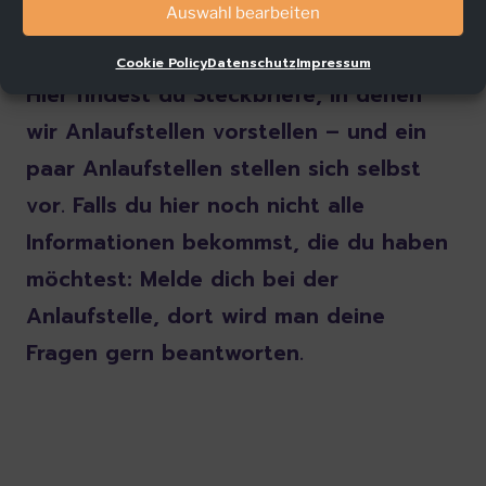
Auswahl bearbeiten
werden.
Cookie Policy
Datenschutz
Impressum
Hier findest du Steckbriefe, in denen
wir Anlaufstellen vorstellen – und ein
paar Anlaufstellen stellen sich selbst
vor. Falls du hier noch nicht alle
Informationen bekommst, die du haben
möchtest: Melde dich bei der
Anlaufstelle, dort wird man deine
Fragen gern beantworten.