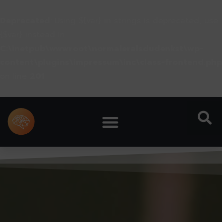
Deprecated
: Using ${var} in strings is deprecated, use
{$var} instead in
C:\inetpub\wwwroot\normaleralsdudenkst\wp-
content\plugins\impressum\inc\class-frontend.php
on line
201