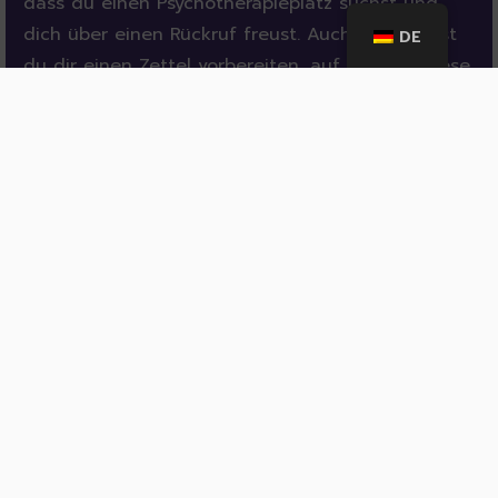
dass du einen Psychotherapieplatz suchst und
dich über einen Rückruf freust. Auch hier kannst
DE
du dir einen Zettel vorbereiten, auf dem du diese
Infos und die wichtigsten Dinge, die du nennen
möchtest, aufschreiben kannst.
Hallo, hier ist …. . Ich rufe an, weil ich einen
Psychotherapieplatz suche. Ich freue mich
über Ihren Rückruf. Meine Telefonnummer
ist …
Außerdem ist es empfehlenswert, dass du
aufschreibst, bei wem du wann angerufen hast,
und welche Aussichten auf einen freien
Therapieplatz dir die angerufenen Praxen geben
konnten. Das hilft dir dabei, einen Überblick zu