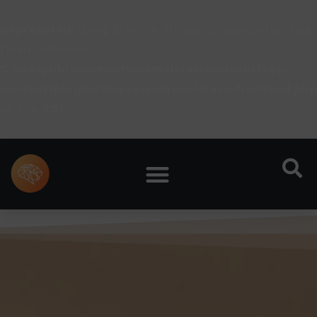
Deprecated
: Using ${var} in strings is deprecated, use
{$var} instead in
C:\inetpub\wwwroot\normaleralsdudenkst\wp-
content\plugins\impressum\inc\class-frontend.php
on line
201