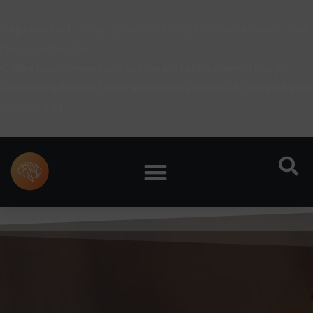
Deprecated
: Using ${var} in strings is deprecated, use
{$var} instead in
C:\inetpub\wwwroot\normaleralsdudenkst\wp-
content\plugins\impressum\inc\class-frontend.php
on line
201