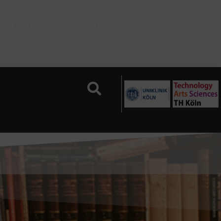
normaleralsdudenkst\wp-