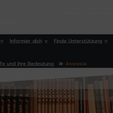
ted, use {$var} instead in
C:\inetpub\wwwroot\
nd.php
on line
201
Informier dich
Finde Unterstützung
ffe und ihre Bedeutung
Anorexia