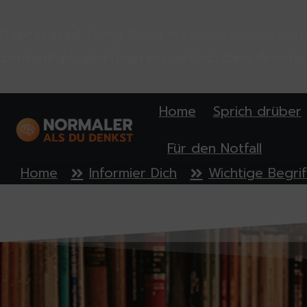
Deprecated
: Using ${var} in strings is depreca
content\plugins\impressum\inc\class-fronte
Home
Sprich drüber
Für den Notfall
Home
Informier Dich
Wichtige Begri