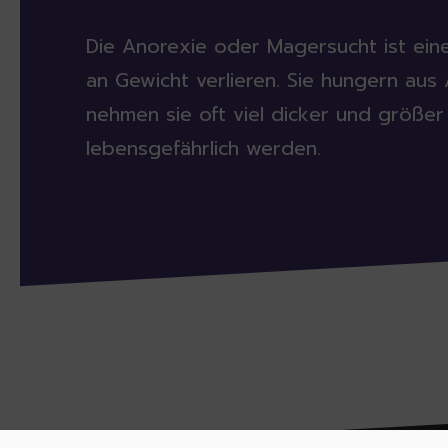
Die Anorexie oder Magersucht ist ein
an Gewicht verlieren. Sie hungern a
nehmen sie oft viel dicker und größer 
lebensgefährlich werden.