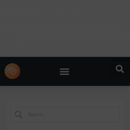
Deprecated
: Using ${var} in strings is deprecated, use
{$var} instead in
C:\inetpub\wwwroot\normaleralsdudenkst\wp-
content\plugins\impressum\inc\class-frontend.php
on line
201