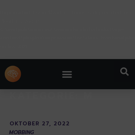
Deprecated
: Using ${var} in strings is deprecated, use
{$var} instead in
C:\inetpub\wwwroot\normaleralsdudenkst\wp-
content\plugins\impressum\inc\class-frontend.php
on line
201
KATEGORIE:
M
OKTOBER 27, 2022
MOBBING