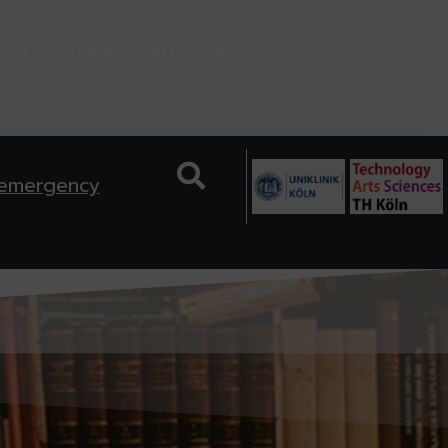
normaleralsdudenkst\wp-
 emergency