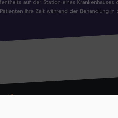
fenthalts auf der Station eines Krankenhauses 
Patienten ihre Zeit während der Behandlung in d
ation:
A coope