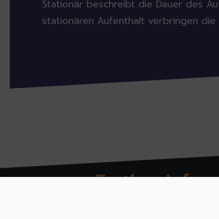
Stationär beschreibt die Dauer des Au
stationären Aufenthalt verbringen die 
Further inform
Legal notice