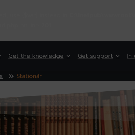
ted, use {$var} instead in
C:\inetpub\wwwroot\
nd.php
on line
201
Get the knowledge
Get support
In
s
Stationär