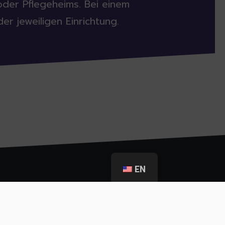
oder Pflegeheims. Bei einem
er jeweiligen Einrichtung.
EN
ration between: