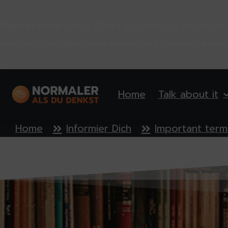
Deprecated
: Using ${var} in strings is depreca
content\plugins\impressum\inc\class-fronte
Home
Talk about it
Home
Informier Dich
Important term