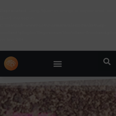
Deprecated
: Using ${var} in strings is deprecated, use
{$var} instead in
C:\inetpub\wwwroot\normaleralsdudenkst\wp-
content\plugins\impressum\inc\class-frontend.php
on line
201