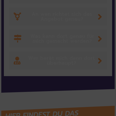
An wen richtet sich das
Angebot genau?
Was kann dort genau für
mich gemacht werden?
Wer berät mich denn dort
überhaupt?
HIER FINDEST DU DAS