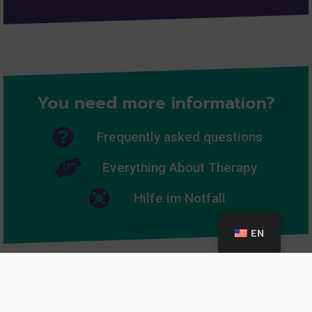
You need more information?
Frequently asked questions
Everything About Therapy
Hilfe im Notfall
EN
Further information: