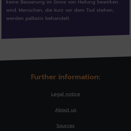
keine Besserung im Sinne von Heilung bewirken
wird. Menschen, die kurz vor dem Tod stehen,
werden palliativ behandelt.
Further information:
Legal notice
About us
Sources