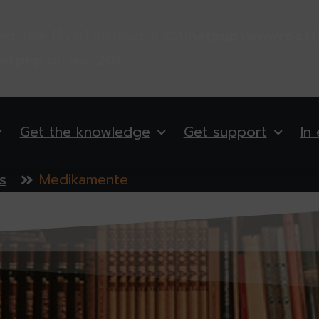
ted, use {$var} instead in
C:\inetpub\wwwroot\
nd.php
on line
201
Get the knowledge
Get support
In
s
Medikamente