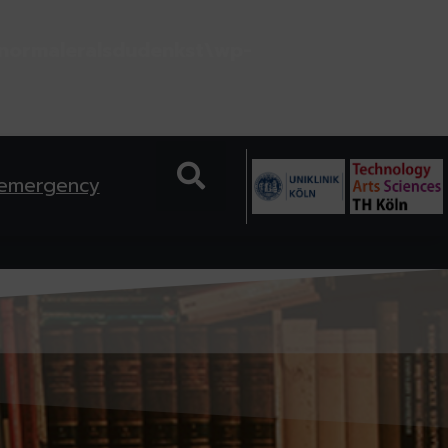
normaleralsdudenkst\wp-
 emergency