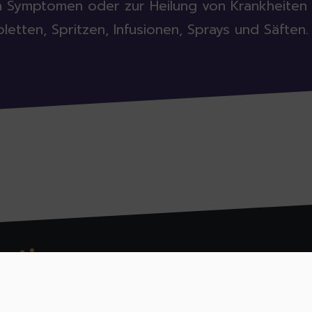
n Symptomen oder zur Heilung von Krankheiten 
etten, Spritzen, Infusionen, Sprays und Säften.
ation:
A coope