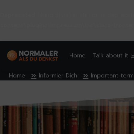
Deprecated
: Using ${var} in strings is depreca
content\plugins\impressum\inc\class-fronte
Home
Talk about it
Home
Informier Dich
Important term