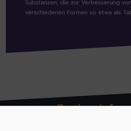
Substanzen, die zur Verbesserung vo
verschiedenen Formen so etwa als Tabl
Further inform
Legal notice