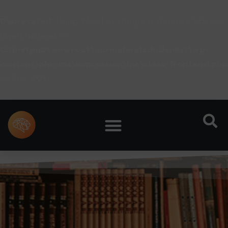
Deprecated
: Using ${var} in strings is deprecated, use
{$var} instead in
C:\inetpub\wwwroot\normaleralsdudenkst\wp-
content\plugins\impressum\inc\class-frontend.php
on line
201