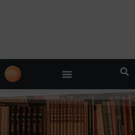
Deprecated
: Using ${var} in strings is deprecated, use
{$var} instead in
C:\inetpub\wwwroot\normaleralsdudenkst\wp-
content\plugins\impressum\inc\class-frontend.php
on line
201