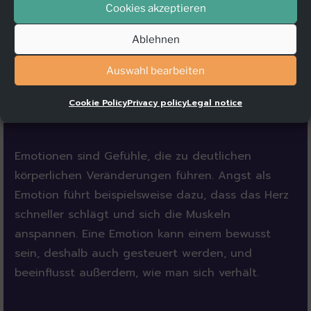
Cookies akzeptieren
Ablehnen
Auswahl bearbeiten
Cookie Policy
Privacy policy
Legal notice
Emotionen sind Gefühle, die zu deutlichen
körperlichen Veränderungen führen. Angst als
Emotion führt beispielsweise dazu, dass das Herz
schneller schlägt und sich die Muskeln
anspannen. Eine Emotion kann einem bewusst
sein, deshalb auch gesteuert werden, und
beeinflusst außerdem, wie man sich verhält.