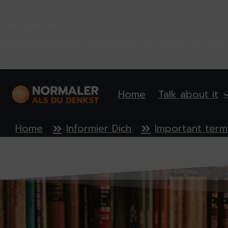
Deprecated
: Using ${var} in strings is depreca
content\plugins\impressum\inc\class-fronte
Home
Talk about it
Home
Informier Dich
Important term