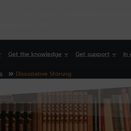
ted, use {$var} instead in
C:\inetpub\wwwroot\
nd.php
on line
201
Get the knowledge
Get support
In
s
Dissoziative Störung