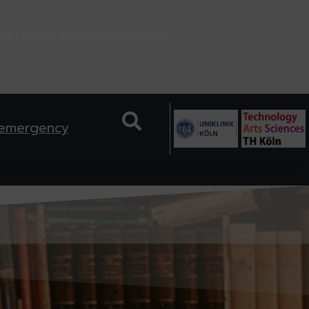
normaleralsdudenkst\wp-
 emergency